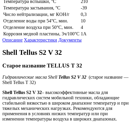
Температура вспышки, °C
210
Температура застывания, °C
-39
Число нейтрализации, мг КОН/г
0,3
Отделение воды при 54°C, мин.
10
Отделение воздуха при 50°C, мин.
4
Коррозия медной пластины, 3ч/100°C
1A
Описание
Характеристики
Документы
Shell Tellus S2 V 32
Старое название TELLUS T 32
Гидравлические масла
Shell
Tellus
S
2
V
32
(старое название —
Shell Tellus T 32)
Shell
Tellus
S
2
V
32
– высокоэффективные масла для
гидравлических систем мобильной техники, обладающие
стабильной вязкостью в широком диапазоне температур и при
тяжелых механических нагрузках. Рекомендуются для
применения в условиях низких температур или при
изменении температуры воздуха в широких диапазонах.