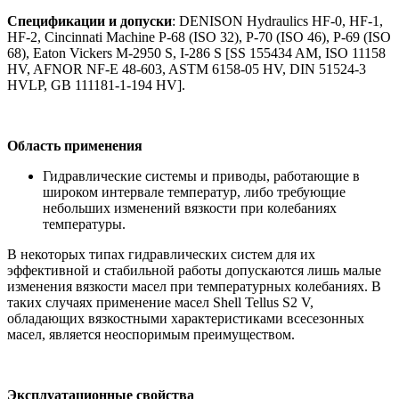
Спецификации и допуски
: DENISON Hydraulics HF-0, HF-1,
HF-2, Cincinnati Machine P-68 (ISO 32), P-70 (ISO 46), P-69 (ISO
68), Eaton Vickers M-2950 S, I-286 S [SS 155434 AM, ISO 11158
HV, AFNOR NF-E 48-603, ASTM 6158-05 HV, DIN 51524-3
HVLP, GB 111181-1-194 HV].
Область применения
Гидравлические системы и приводы, работающие в
широком интервале температур, либо требующие
небольших изменений вязкости при колебаниях
температуры.
В некоторых типах гидравлических систем для их
эффективной и стабильной работы допускаются лишь малые
изменения вязкости масел при температурных колебаниях. В
таких случаях применение масел Shell Tellus S2 V,
обладающих вязкостными характеристиками всесезонных
масел, является неоспоримым преимуществом.
Эксплуатационные свойства