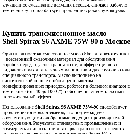
улучшенное смазывание ведущих передач, снижает рабочую
температуру и способствует продлению срока службы узла.
Купить трансмиссионное масло
Shell
Spirax
S
6
AXME
75
W
-90
в Москве
Оригинальное трансмиссионное масло Shell для автотехники
– всесезонный смазочный материал для обслуживания
коробок передач, узлов трансмиссии, дифференциалов и
гидравлики как для легковых машин, так и для грузового или
специального транспорта. Масло выполнено на
синтетической основе и обогащено пакетом
модифицированных присадок, работает в большом диапазоне
температур (от -40 до 100 Сº) и обеспечивает комплексный
положительный эффект.
Использование
Shell
Spirax
S
6
AXME
75
W
-90
способствует
продлению интервала замены, что подтверждено
соответствующими одобрениями ведущих производителей
оборудования. Результаты стандартных промышленных и
коммерческих испытаний для парка транспортных средств
показали улучшения в экономии топлива более 1% по