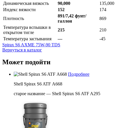
Динамическая вязкость
90,000
135,000
Индекс вязкости
152
174
891/7,42 фунт/
Плотность
869
галлон
Температура вспышки в
215
210
открытом тигле
Температура застывания
—
-45
Spirax S6 AXME 75W-90 TDS
Вернуться в каталог
Может подойти
Подробнее
Shell Spirax S6 ATF А668
старое название — Shell Spirax S6 ATF A295