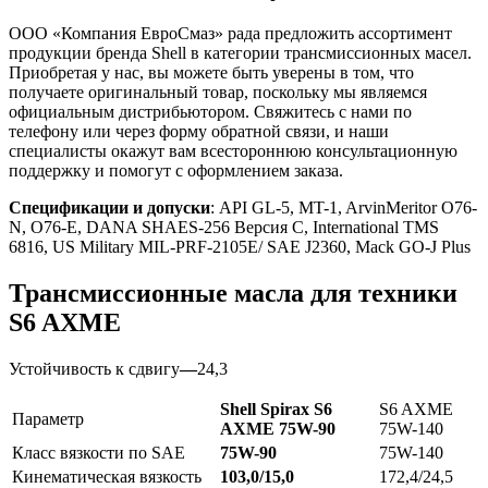
ООО «Компания ЕвроСмаз» рада предложить ассортимент
продукции бренда Shell в категории трансмиссионных масел.
Приобретая у нас, вы можете быть уверены в том, что
получаете оригинальный товар, поскольку мы являемся
официальным дистрибьютором. Свяжитесь с нами по
телефону или через форму обратной связи, и наши
специалисты окажут вам всестороннюю консультационную
поддержку и помогут с оформлением заказа.
Спецификации и допуски
: API GL-5, MT-1, ArvinMeritor O76-
N, O76-E, DANA SHAES-256 Версия С, International TMS
6816, US Military MIL-PRF-2105E/ SAE J2360, Mack GO-J Plus
Трансмиссионные масла для техники
S6 AXME
Устойчивость к сдвигу
—
24,3
Shell Spirax S6
S6 AXME
Параметр
AXME 75W-90
75W-140
Класс вязкости по SAE
75W-90
75W-140
Кинематическая вязкость
103,0/15,0
172,4/24,5