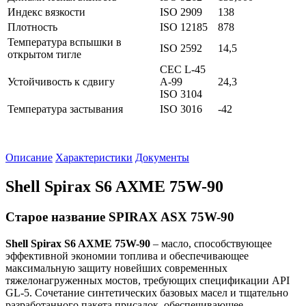
Индекс вязкости
ISO 2909
138
Плотность
ISO 12185
878
Температура вспышки в
ISO 2592
14,5
открытом тигле
CEC L-45
Устойчивость к сдвигу
A-99
24,3
ISO 3104
Температура застывания
ISO 3016
-42
Описание
Характеристики
Документы
Shell Spirax S6 AXME 75W-90
Старое название SPIRAX ASX 75W-90
Shell
Spirax
S
6
AXME
75
W
-90
– масло, способствующее
эффективной экономии топлива и обеспечивающее
максимальную защиту новейших современных
тяжелонагруженных мостов, требующих спецификации API
GL-5. Сочетание синтетических базовых масел и тщательно
разработанного пакета присадок, обеспечивающее