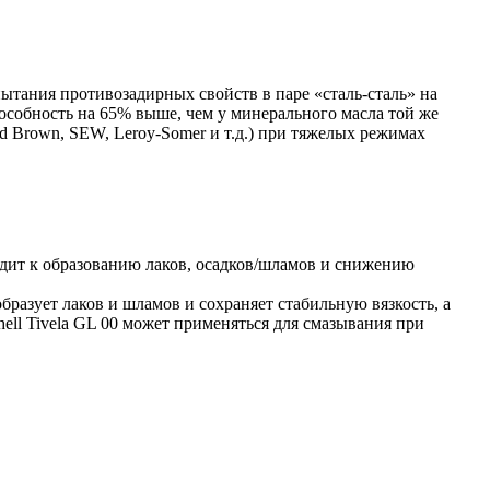
пытания противозадирных свойств в паре «сталь-сталь» на
особность на 65% выше, чем у минерального масла той же
d Brown, SEW, Leroy-Somer и т.д.) при тяжелых режимах
дит к образованию лаков, осадков/шламов и снижению
разует лаков и шламов и сохраняет стабильную вязкость, а
ll Tivela GL 00 может применяться для смазывания при