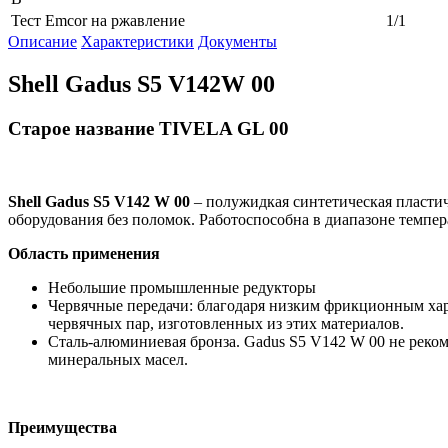
Тест Emcor на ржавление
1/1
Описание
Характеристики
Документы
Shell Gadus S5 V142W 00
Старое название TIVELA GL 00
Shell
Gadus
S
5
V
142
W
00
– полужидкая синтетическая пласти
оборудования без поломок. Работоспособна в диапазоне темпер
Область применения
Небольшие промышленные редукторы
Червячные передачи: благодаря низким фрикционным хара
червячных пар, изготовленных из этих материалов.
Сталь-алюминиевая бронза. Gadus S5 V142 W 00 не реком
минеральных масел.
Преимущества