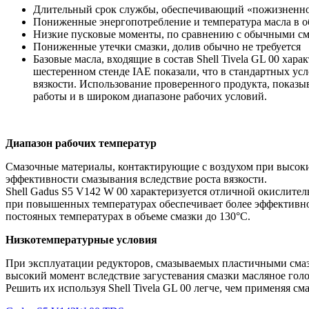
Длительный срок службы, обеспечивающий «пожизненн
Пониженные энергопотребление и температура масла в о
Низкие пусковые моменты, по сравнению с обычными с
Пониженные утечки смазки, долив обычно не требуется
Базовые масла, входящие в состав Shell Tivela GL 00 ха
шестеренном стенде IAE показали, что в стандартных ус
вязкости. Использование проверенного продукта, показы
работы и в широком диапазоне рабочих условий.
Диапазон рабочих температур
Смазочные материалы, контактирующие с воздухом при высоки
эффективности смазывания вследствие роста вязкости.
Shell Gadus S5 V142 W 00 характеризуется отличной окислител
при повышенных температурах обеспечивает более эффективное
постояных температурах в объеме смазки до 130°C.
Низкотемпературные условия
При эксплуатации редукторов, смазываемых пластичными сма
высокий момент вследствие загустевания смазки масляное голо
Решить их используя Shell Tivela GL 00 легче, чем применяя с