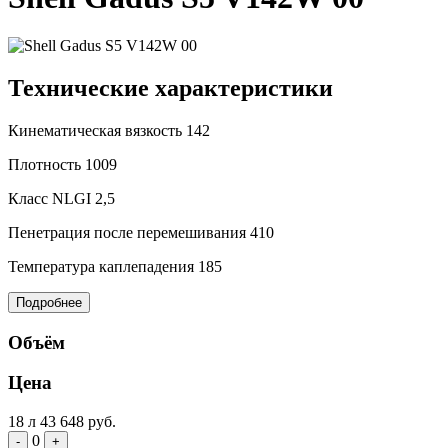
Технические характеристики
Кинематическая вязкость
142
Плотность
1009
Класс NLGI
2,5
Пенетрация после перемешивания
410
Температура каплепадения
185
Подробнее
Объём
Цена
18 л
43 648 руб.
0
-
+