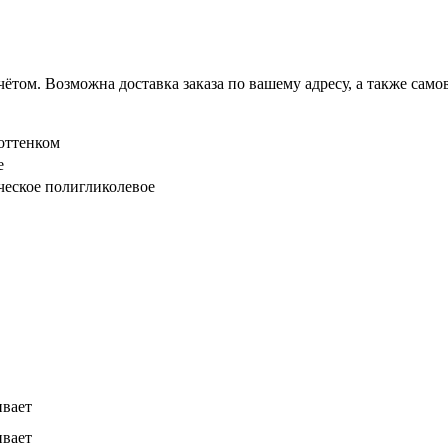
ётом. Возможна доставка заказа по вашему адресу, а также сам
оттенком
е
еское полигликолевое
вает
вает