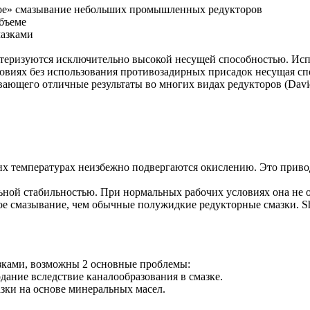
ое» смазывание небольших промышленных редукторов
бъеме
мазками
рактеризуются исключительно высокой несущей способностью. Ис
ловиях без использования противозадирных присадок несущая сп
вающего отличные результаты во многих видах редукторов (Davi
х температурах неизбежно подвергаются окислению. Это приво
ьной стабильностью. При нормальных рабочих условиях она не об
 смазывание, чем обычные полужидкие редукторные смазки. She
зками, возможны 2 основные проблемы:
дание вследствие каналообразования в смазке.
мазки на основе минеральных масел.