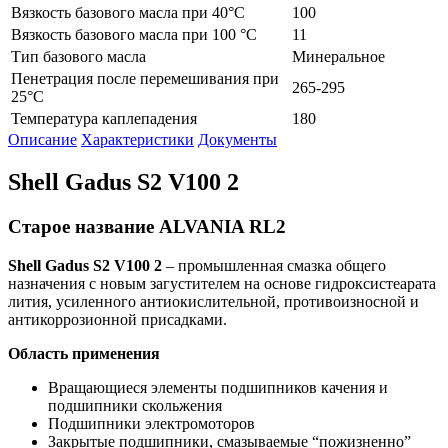
Вязкость базового масла при 40°С
100
Вязкость базового масла при 100 °С
11
Тип базового масла
Минеральное
Пенетрация после перемешивания при
265-295
25°С
Температура каплепадения
180
Описание
Характеристики
Документы
Shell Gadus S2 V100 2
Старое название ALVANIA RL2
Shell
Gadus
S
2
V
100 2
– промышленная смазка общего
назначения с новым загустителем на основе гидроксистеарата
лития, усиленного антиокислительной, противоизносной и
антикоррозионной присадками.
Область применения
Вращающиеся элементы подшипников качения и
подшипники скольжения
Подшипники электромоторов
Закрытые подшипники, смазываемые “пожизненно”