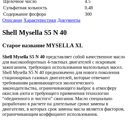
Щелочное число
4.5
Сульфатная зольность
0.48
Содержание фосфора
300
Описание
Характеристики
Документы
Shell Mysella S5 N 40
Старое название MYSELLA XL
Shell
Mysella
S
5
N
40
представляет собой качественное масло
для высокооборотных 4-тактных двигателей с искровым
зажиганием, требующих использования малозольных масел.
Shell Mysella S5 N 40 предназначено для нового поколения
стационарных газовых двигателей, которые отвечают
требованиям развивающегося экологического
законодательства, ограничивающего выброс в атмосферу
окислов азота и требующего применения технологии
“обедненного и чистого” сжигания. Масло специально
разработано в расчете на длительные сроки замены в
двигателях, в которых срок замены масла является фактором,
ограничивающим коэффициент использования.