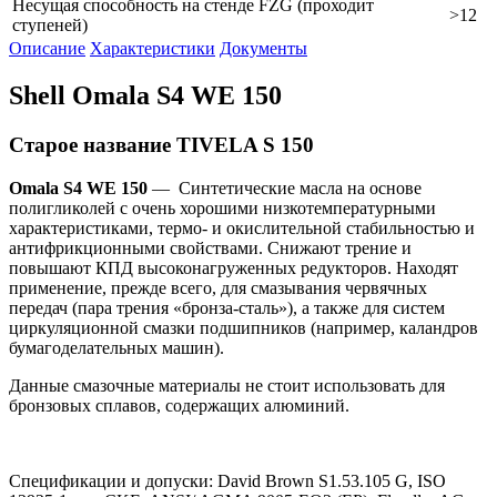
Несущая способность на стенде FZG (проходит
>12
ступеней)
Описание
Характеристики
Документы
Shell Omala S4 WE 150
Старое название TIVELA S 150
Omala
S
4
WE
150
— Синтетические масла на основе
полигликолей с очень хорошими низкотемпературными
характеристиками, термо- и окислительной стабильностью и
антифрикционными свойствами. Снижают трение и
повышают КПД высоконагруженных редукторов. Находят
применение, прежде всего, для смазывания червячных
передач (пара трения «бронза-сталь»), а также для систем
циркуляционной смазки подшипников (например, каландров
бумагоделательных машин).
Данные смазочные материалы не стоит использовать для
бронзовых сплавов, содержащих алюминий.
Спецификации и допуски: David Brown S1.53.105 G, ISO