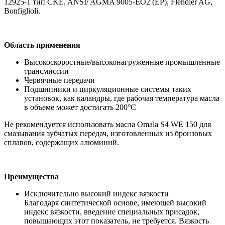
12925-1 тип CKE, ANSI/ AGMA 9005-EO2 (EP), Flendler AG,
Bonfiglioli.
Область применения
Высокоскоростные/высоконагруженные промышленные
трансмиссии
Червячные передачи
Подшипники и циркуляционные системы таких
установок, как каландры, где рабочая температура масла
в объеме может достигать 200°С
Не рекомендуется использовать масла Omala S4 WE 150 для
смазывания зубчатых передач, изготовленных из бронзовых
сплавов, содержащих алюминий.
Преимущества
Исключительно высокий индекс вязкости
Благодаря синтетической основе, имеющей высокий
индекс вязкости, введение специальных присадок,
повышающих этот показатель, не требуется. Вязкость